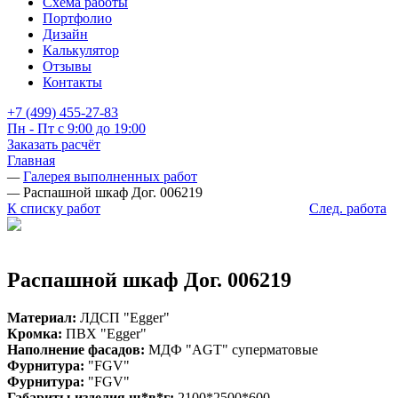
Схема работы
Портфолио
Дизайн
Калькулятор
Отзывы
Контакты
+7 (499) 455-27-83
Пн - Пт с 9:00 до 19:00
Заказать расчёт
Главная
—
Галерея выполненных работ
—
Распашной шкаф Дог. 006219
К списку работ
След. работа
Распашной шкаф Дог. 006219
Материал:
ЛДСП "Egger"
Кромка:
ПВХ "Egger"
Наполнение фасадов:
МДФ "AGT" суперматовые
Фурнитура:
"FGV"
Фурнитура:
"FGV"
Габариты изделия ш*в*г:
2100*2500*600